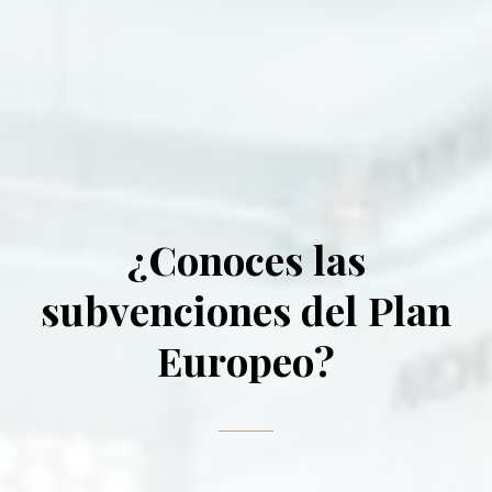
¿
C
o
n
o
c
e
s
l
a
s
s
u
b
v
e
n
c
i
o
n
e
s
d
e
l
P
l
a
n
E
u
r
o
p
e
o
?